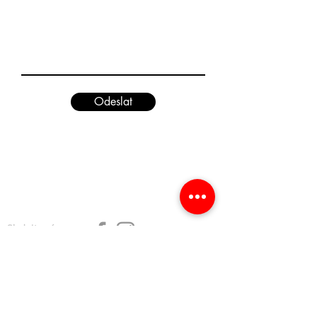
Odeslat
Sledujte nás
Ceník
Členství
Provozovny