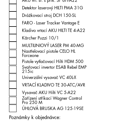
AKU vrt. šr. s prík. SF 6H-A22
Detektor laserový HILTI PMA 31G
Drážkovací stroj DCH 150-SL
FARO - Laser Tracker Vantage E
Kladivo vrtací AKU HILTI TE 4-A22
Kärcher Puzzi 10/1
MULTILINIOVÝ LASER PM 40-MG
Nastřelovací pistole CELO HL
Forceone
Pistole vytlačovací Hilti HDM 500
Svařovací invertor ESAB Rebel EMP
215ic
Univerzální vysavač VC 40L-X
VRTACÍ KLADIVO TE 30-ATC/AVR
Vysavač AKU Hilti VC 5-A22
Zařízení stříkací Wagner Control
Pro 250 M
ÚHLOVÁ BRUSKA AG 125-19SE
Poznámky k objednávce: