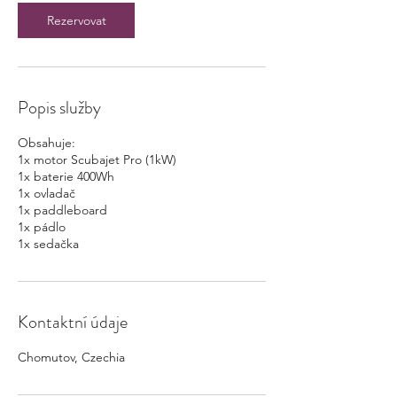
5
Rezervovat
m
i
n
Popis služby
Obsahuje:
1x motor Scubajet Pro (1kW)
1x baterie 400Wh
1x ovladač
1x paddleboard
1x pádlo
1x sedačka
Kontaktní údaje
Chomutov, Czechia