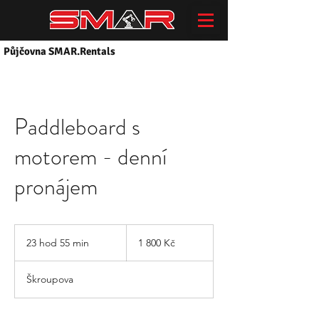
Půjčovna SMAR.Rentals
Paddleboard s
motorem - denní
pronájem
1 800
českých
23 hod 55 min
2
1 800 Kč
korun
3
h
Škroupova
o
d
5