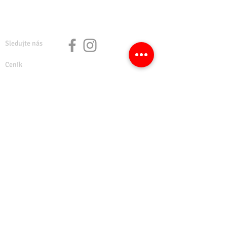
Sledujte nás
Ceník
Členství
Provozovny
Zápůjční podmínky
Kontakt
Provozovatelem půjčovny SMAR.Rentals je
společnost
SMAR s.r.o.
+420 605 411 111
info@smar.cz
Škroupova 1397/48, Chomutov, PSČ 430 01
Česká republika
IČ: 24308749
DIČ: CZ24308749